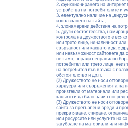
2. функционирането на интернет 
устройства на потребителите и у
3. евентуално наличие на „вирус
използването на сайта;
4. злонамерени действия на потре
5. други обстоятелства, намиращ
контрола на дружеството е всяко
или трето лице, неналичност ил
свързаност или каквато и да е д
или невъзможност сайтовете да 
не само, поради неправилно бора
потребител или трето лице, неиз
на потребител във връзка с полз
обстоятелство и др.п.
(2) Дружеството не носи отговор
хардуера или съоръженията на по
произтекли от материали или рес
какъвто и да било начин посредс
(3) Дружеството не носи отговор
сайта за претърпени вреди и про
прекратяване, спиране, огранича
или ресурсите или услугите на с
загубване на материали или инф