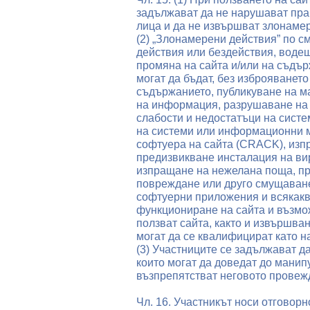
задължават да не нарушават прав
лица и да не извършват злонаме
(2) „Злонамерени действия” по 
действия или бездействия, воде
промяна на сайта и/или на съдъ
могат да бъдат, без изброяването
съдържанието, публикуване на м
на информация, разрушаване на 
слабости и недостатъци на сист
на системи или информационни м
софтуера на сайта (CRACK), изпр
предизвикване инсталация на вир
изпращане на нежелана поща, пр
повреждане или друго смущаване
софтуерни приложения и всякак
функциониране на сайта и възмо
ползват сайта, както и извършван
могат да се квалифицират като н
(3) Участниците се задължават да
които могат да доведат до манип
възпрепятстват неговото провеж
Чл. 16. Участникът носи отговор