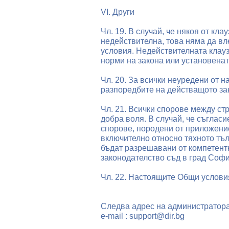
VI. Други
Чл. 19. В случай, че някоя от кл
недействителна, това няма да в
условия. Недействителната клау
норми на закона или установенат
Чл. 20. За всички неуредени от 
разпоредбите на действащото за
Чл. 21. Всички спорове между ст
добра воля. В случай, че съглас
спорове, породени от приложени
включително относно тяхното тъ
бъдат разрешавани от компетент
законодателство съд в град Софи
Чл. 22. Настоящите Общи условия 
Следва адрес на администратора
е-mail : support@dir.bg