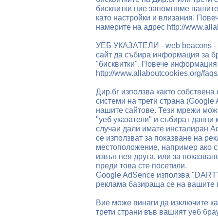
бисквитки ние запомняме вашите
като настройки и влизания. Пове
намерите на адрес http://www.alla
УЕБ УКАЗАТЕЛИ - web beacons - 
сайт да събира информация за бр
"бисквитки". Повече информация 
http://www.allaboutcookies.org/faq
Дир.бг използва както собствена 
системи на трети страна (Google 
нашите сайтове. Тези мрежи може
"уеб указатели" и събират данни 
случаи дали имате инсталиран A
се използват за показване на ре
местоположение, например ако ст
извън нея друга, или за показван
преди това сте посетили.
Google AdSence използва "DART" 
реклама базираща се на вашите 
Вие може винаги да изключите ка
трети страни във вашият уеб брау