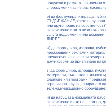
получена в резултат на наемни о
споразумения за не разгласяване
е) да формулира, изпраща, публи
СЪДЪРЖАНИЕ, което нарушава как
или друго право на собственост (
включително и като не ангажира п
услуга поддомейни или домейни, 
ДИР.БГ ;
ж) да формулира, изпраща, публи
неразрешени рекламни материали,
пренасочени с alias или редирек
други форми за привличане на кл
з) да формулира, изпраща, публи
материали, съдържащи компютър
файлове или програми, предназн
ограничават функционирането на
телекомуникационно оборудване
и) да нарушава нормалната рабо
включително и ако не я ползва, д