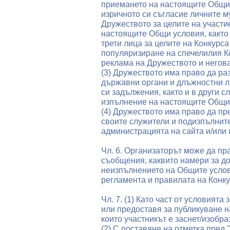
приемането на настоящите Общи у
изричното си съгласие личните м
Дружеството за целите на участи
настоящите Общи условия, както 
трети лица за целите на Конкурса
популяризиране на спечелилия Ко
реклама на Дружеството и негова
(3) Дружеството има право да ра
държавни органи и длъжностни л
си задължения, както и в други с
изпълнение на настоящите Общи
(4) Дружеството има право да пр
своите служители и подизпълните
администрацията на сайта и/или
Чл. 6. Организаторът може да пр
съобщения, каквито намери за д
неизпълнението на Общите услови
регламента и правилата на Конку
Чл. 7. (1) Като част от условията
или предоставя за публикуване н
които участникът е заснет/изобраз
(2) С поставяне на отметка пред 