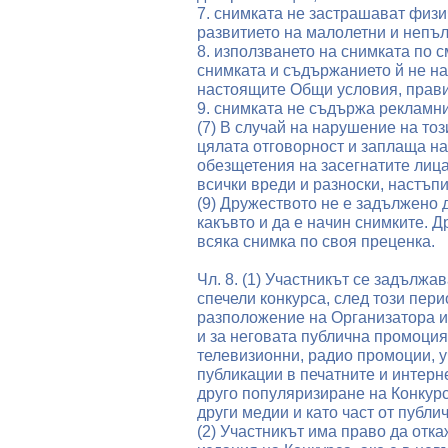
7. снимката не застрашават физи
развитието на малолетни и непъ
8. използването на снимката по 
снимката и съдържанието й не н
настоящите Общи условия, прави
9. снимката не съдържа рекламн
(7) В случай на нарушение на тоз
цялата отговорност и заплаща н
обезщетения на засегнатите лица
всички вреди и разноски, настъп
(9) Дружеството не е задължено 
какъвто и да е начин снимките. 
всяка снимка по своя преценка.
Чл. 8. (1) Участникът се задължав
спечели конкурса, след този перио
разположение на Организатора и
и за неговата публична промоция
телевизионни, радио промоции, у
публикации в печатните и интерн
друго популяризиране на Конкурс
други медии и като част от публ
(2) Участникът има право да отк