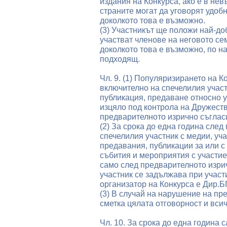
издания на Конкурса, ако е в нев
страните могат да уговорят удобн
доколкото това е възможно.
(3) Участникът ще положи най-доб
участват членове на неговото сем
доколкото това е възможно, по н
подходящ.
Чл. 9. (1) Популяризирането на К
включително на спечелилия участ
публикация, предаване относно у
изцяло под контрола на Дружеств
предварителното изрично съглас
(2) За срока до една година след
спечелилия участник с медии, уч
предавания, публикации за или с
събития и мероприятия с участие
само след предварителното изри
участник се задължава при участ
организатор на Конкурса е Дир.БГ
(3) В случай на нарушение на пр
сметка цялата отговорност и вси
Чл. 10. За срока до една година