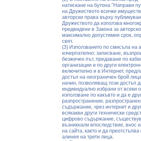
натискане на бутона "Направи пу
на Дружеството всички имущест
авторски права върху публикуван
Дружеството да използва многок
предвидени в Закона за авторско
максимално допустимия срок, оп
свят.
(3) Използването по смисъла на а
изчерпателно: записване, възпр
безжичен път, предаване по кабе
организации и по други електрон
включително и в Интернет, предл
достъп на неограничен брой лица
начин, позволяващ този достъп д
индивидуално избрани от всеки о
използване по какъвто и да е др
разпространение, разпространен
съдържание, чрез интернет и дру
всякакви други технически сред
цифрово съдържание, съществув
възникнали впоследствие, внос и
на сайта, както и да преотстъпв
алинея на трети лица.