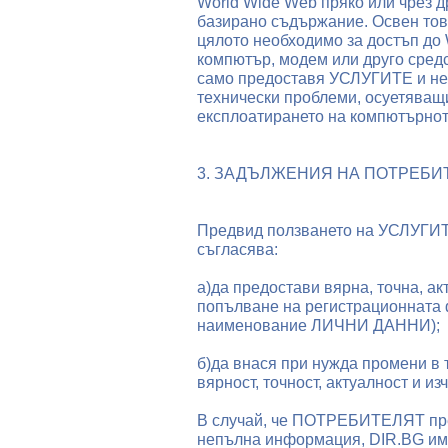
World Wide Web пряко или чрез д
базирано съдържание. Освен то
цялото необходимо за достъп до
компютър, модем или друго сред
само предоставя УСЛУГИТЕ и не 
технически проблеми, осуетяващ
експлоатирането на компютърн
3. ЗАДЪЛЖЕНИЯ НА ПОТРЕБИ
Предвид ползването на УСЛУГИ
съгласява:
a)да предостави вярна, точна, а
попълване на регистрационната 
наименование ЛИЧНИ ДАННИ);
б)да внася при нужда промени в
вярност, точност, актуалност и из
В случай, че ПОТРЕБИТЕЛЯТ пре
непълна информация, DIR.BG има