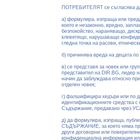
ПОТРЕБИТЕЛЯТ се съгласява да 
а) формулира, изпраща или пре
което е незаконно, вредно, зап
безпокойство, нараняващо, диск
клеветящо, нарушаващо конфиде
гледна точка на расови, етническ
б) причинява вреда на децата по 
в) се представя за човек или груп
представител на DIR.BG, лидер на
начин да заблуждава относно при
отделен човек;
г) фалшифицира хедъри или по д
идентификационните средства с 
Съдържание, предавано чрез У
д) да формулира, изпраща, публи
СЪДЪРЖАНИЕ, за което няма прав
други договорни или поверителн
конфиденциална информация или