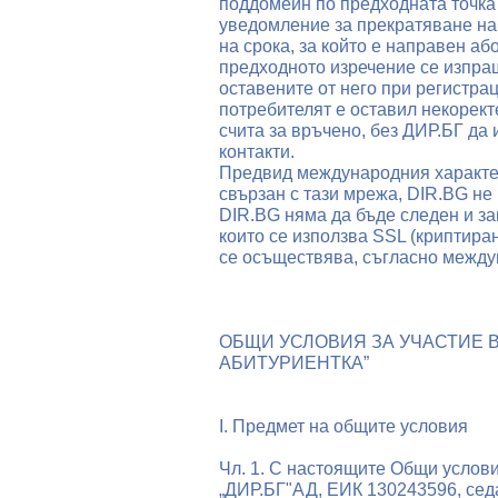
поддомейн по предходната точка
уведомление за прекратяване на
на срока, за който е направен а
предходното изречение се изпра
оставените от него при регистраци
потребителят е оставил некорект
счита за връчено, без ДИР.БГ да
контакти.
Предвид международния характер
свързан с тази мрежа, DIR.BG не
DIR.BG няма да бъде следен и зап
които се използва SSL (криптиран
се осъществява, съгласно между
ОБЩИ УСЛОВИЯ ЗА УЧАСТИЕ В 
АБИТУРИЕНТКА”
I. Предмет на общите условия
Чл. 1. С настоящите Общи услов
„ДИР.БГ"АД, ЕИК 130243596, сед