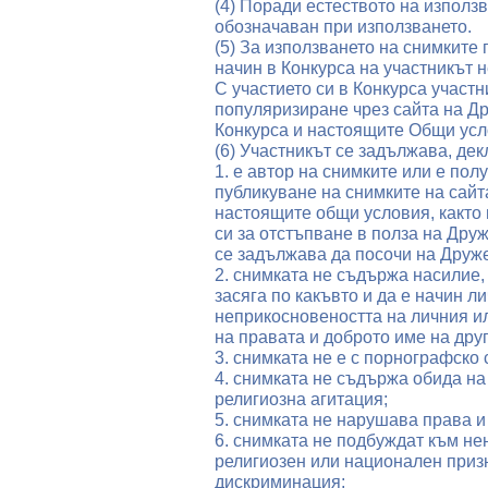
(4) Поради естеството на използ
обозначаван при използването.
(5) За използването на снимките 
начин в Конкурса на участникът 
С участието си в Конкурса участ
популяризиране чрез сайта на Др
Конкурса и настоящите Общи усл
(6) Участникът се задължава, дек
1. е автор на снимките или е пол
публикуване на снимките на сайт
настоящите общи условия, както 
си за отстъпване в полза на Друж
се задължава да посочи на Друже
2. снимката не съдържа насилие,
засяга по какъвто и да е начин л
неприкосновеността на личния и
на правата и доброто име на друг
3. снимката не е с порнографско
4. снимката не съдържа обида на
религиозна агитация;
5. снимката не нарушава права и
6. снимката не подбуждат към не
религиозен или национален призн
дискриминация;