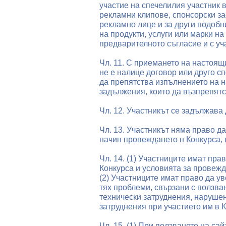
участие на спечелилия участник 
рекламни клипове, спонсорски за
рекламно лице и за други подобн
на продукти, услуги или марки на
предварителното съгласие и с уч
Чл. 11. С приемането на настоящ
не е налице договор или друго с
да препятства изпълнението на 
задължения, които да възпрепятс
Чл. 12. Участникът се задължава
Чл. 13. Участникът няма право да
начин провеждането н Конкурса,
Чл. 14. (1) Участниците имат пр
Конкурса и условията за провежд
(2) Участниците имат право да у
тях проблеми, свързани с ползван
технически затруднения, нарушени
затруднения при участието им в 
Чл. 15. (1) При ползването на са