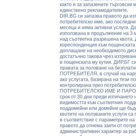
както и за запазените търговски м
единствено рекламодателите.
DIR.BG си запазва правото да 
потребителско име, ако последни
месеца и няма активни услуги. Да
използвана в продължение на 3 
над съответна разрешена квота,
кореспонденция към пощенската 
доплащане на необходимото диск
достатъчно такова чрез изтрива
в пощенската му кутия. ДИР.БГ с
правата за ползване на безплат
ПОТРЕБИТЕЛЯ, в случай на нару
ако услугата, базирана на тези 
контролирана през потребителск
ПОТРЕБИТЕЛСКО ИМЕ И ПАРОЛА, с
срок от 30 дни преди изтичането
видимостта към съответния подд
поддомейни или домейни ще бъде
квотите на ползваните услуги с
в съответствие с параметрите на
правото да отнема заети от пот
административен характер за раб