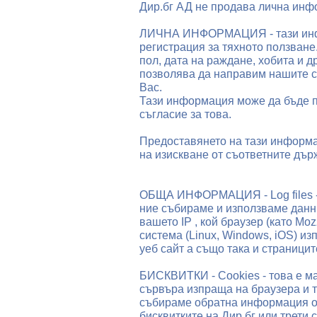
Дир.бг АД не продава лична инфо
ЛИЧНА ИНФОРМАЦИЯ - тази инфор
регистрация за тяхното ползване
пол, дата на раждане, хобита и 
позволява да направим нашите са
Вас.
Тази информация може да бъде п
съгласие за това.
Предоставянето на тази информац
на изискване от съответните дър
ОБЩА ИНФОРМАЦИЯ - Log files - 
ние събираме и използваме данн
вашето IP , кой браузер (като Moz
система (Linux, Windows, iOS) из
уеб сайт а също така и страницит
БИСКВИТКИ - Cookies - това е ма
сървъра изпраща на браузера и т
събираме обратна информация от
бисквитките на Дир.бг или трети 