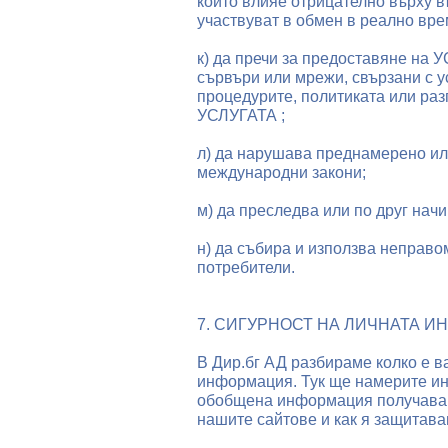
който влияе отрицателно върху в
участвуват в обмен в реално вре
к) да пречи за предоставяне на
сървъри или мрежи, свързани с ус
процедурите, политиката или раз
УСЛУГАТА ;
л) да нарушава преднамерено и
международни закони;
м) да преследва или по друг на
н) да събира и използва неправ
потребители.
7. СИГУРНОСТ НА ЛИЧНАТА 
В Дир.бг АД разбираме колко е в
информация. Тук ще намерите ин
обобщена информация получаваме
нашите сайтове и как я защитавам