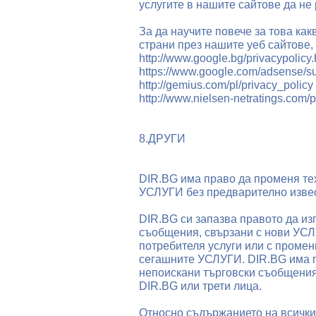
услугите в нашите сайтове да не 
За да научите повече за това ка
страни през нашите уеб сайтове,
http://www.google.bg/privacypolicy.
https://www.google.com/adsense/s
http://gemius.com/pl/privacy_policy
http://www.nielsen-netratings.com/
8.ДРУГИ
DIR.BG има право да променя те
УСЛУГИ без предварително изве
DIR.BG си запазва правото да и
съобщения, свързани с нови УСЛУ
потребителя услуги или с промен
сегашните УСЛУГИ. DIR.BG има п
непоискани търговски съобщения,
DIR.BG или трети лица.
Относно съдържанието на всички