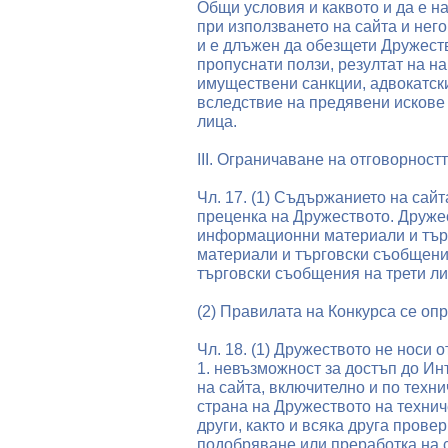
Общи условия и каквото и да е 
при използването на сайта и нег
и е длъжен да обезщети Дружеств
пропуснати ползи, резултат на н
имуществени санкции, адвокатски
вследствие на предявени искове 
лица.
III. Ограничаване на отговорност
Чл. 17. (1) Съдържанието на сайт
преценка на Дружеството. Друже
информационни материали и търг
материали и търговски съобщения
търговски съобщения на трети ли
(2) Правилата на Конкурса се оп
Чл. 18. (1) Дружеството не носи о
1. невъзможност за достъп до И
на сайта, включително и по техни
страна на Дружеството на технич
други, както и всяка друга прове
подобряване или преработка на 