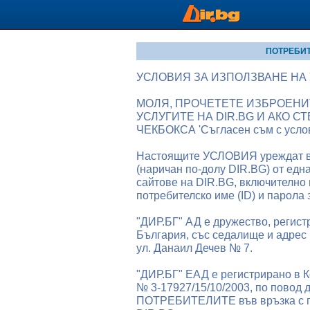
ПОТРЕБИ
УСЛОВИЯ ЗА ИЗПОЛЗВАНЕ НА 
МОЛЯ, ПРОЧЕТЕТЕ ИЗБРОЕНИ
УСЛУГИТЕ НА DIR.BG И АКО С
ЧЕКБОКСА 'Съгласен съм с услови
Настоящите УСЛОВИЯ уреждат в
(наричан по-долу DIR.BG) от едн
сайтове на DIR.BG, включително 
потребителско име (ID) и парола 
"ДИР.БГ" АД е дружество, регист
България, със седалище и адрес 
ул. Данаил Дечев № 7.
"ДИР.БГ" EАД е регистрирано в К
№ 3-17927/15/10/2003, по повод 
ПОТРЕБИТЕЛИТЕ във връзка с по