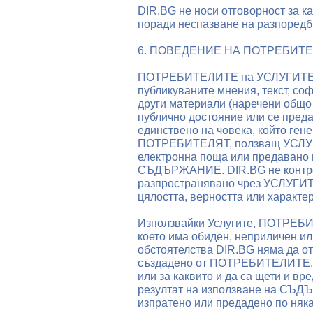
DIR.BG не носи отговорност за ка
поради неспазване на разпоредб
6. ПОВЕДЕНИЕ НА ПОТРЕБИТ
ПОТРЕБИТЕЛИТЕ на УСЛУГИТЕ ра
публикуваните мнения, текст, соф
други материали (наречени общо
публично достояние или се пред
единствено на човека, който г
ПОТРЕБИТЕЛЯТ, ползващ УСЛУГА
електронна поща или предавано 
СЪДЪРЖАНИЕ. DIR.BG не конт
разпространявано чрез УСЛУГИТЕ 
цялостта, верността или харак
Използвайки Услугите, ПОТРЕ
което има обиден, неприличен и
обстоятелства DIR.BG няма да о
създадено от ПОТРЕБИТЕЛИТЕ, вк
или за каквито и да са щети и вр
резултат на използване на СЪД
изпратено или предадено по няк