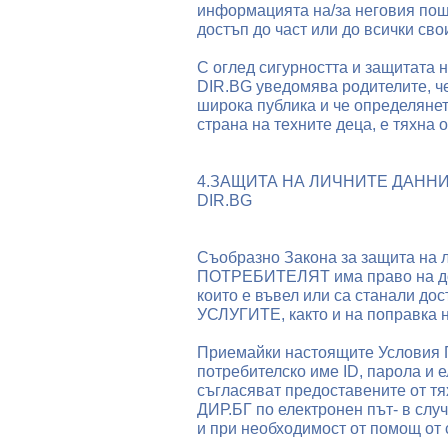
информацията на/за неговия пощ
достъп до част или до всички св
С оглед сигурността и защитата
DIR.BG уведомява родителите, ч
широка публика и че определяне
страна на техните деца, е тяхна 
4.ЗАЩИТА НА ЛИЧНИТЕ ДАНН
DIR.BG
Съобразно Закона за защита на ли
ПОТРЕБИТЕЛЯТ има право на до
които е въвел или са станали до
УСЛУГИТЕ, както и на поправка 
Приемайки настоящите Условия
потребителско име ID, парола и 
съгласяват предоставените от 
ДИР.БГ по електронен път- в случ
и при необходимост от помощ от