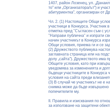
1407, район Лозенец, ул. „Данаи
то” или „Организатора/ът”) и уча
абитуриентка”, организиран от Др
Чл. 2. (1) Настоящите Общи усло
участници в Конкурса. Участник в
отметка пред "Съгласен съм с ус
"Направи публична" и изпрати сво
начин участникът в Конкурса изр
Общи условия, приема ги и се за
(2) Дружеството публикува насто
заглавната страница или на подст
долу „сайта”). Дружеството има 
Общите условия, като при извър
уведомява за измененията и доп
бъдещи участниците в Конкурса 
условия на сайта преди влизанет
(3) В случай че участникът не е 
снимка може да бъде извършено 
попечителите му.
II. Правила и изисквания по отн
за използване на защитени обек