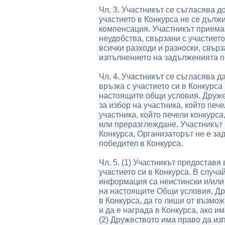
Чл. 3. Участникът се съгласява д
участието в Конкурса не се дълж
компенсация. Участникът приема 
неудобства, свързани с участието
всички разходи и разноски, свърз
изпълнението на задълженията п
Чл. 4. Участникът се съгласява 
връзка с участието си в Конкурс
настоящите общи условия. Друже
за избор на участника, който печ
участника, който печели конкурса
или преразглеждане. Участникът 
Конкурса, Организаторът не е за
победител в Конкурса.
Чл. 5. (1) Участникът предостав
участието си в Конкурса. В случа
информация са неистински и/или у
на настоящите Общи условия, Др
в Конкурса, да го лиши от възмож
и да е награда в Конкурса, ако им
(2) Дружеството има право да из