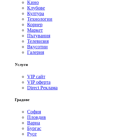
Kино
Клубове
Култура
Технологии
Корнер
Маркет
Пътувания
Телевизия
Вкусотии
Галерия
Услуги
VIP сайт
VIP оферта
Direct Реклама
Градове
София
Пловдив
Варна
Бургас
Русе