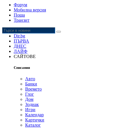
Форум
Мобилна версия
Поща
Транзит
Dir.bg
ПЪРВА
ДНЕС
ЛАЙФ
САЙТОВЕ
Списания
Авто
Банки
Времето
Глог
Дoм
Зодиак
Игри
Календар
Картички
Каталог