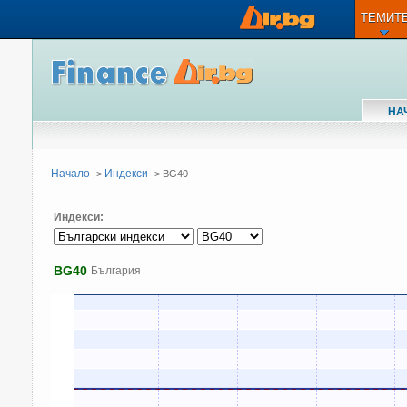
ТЕМИТ
НА
Начало
Индекси
->
-> BG40
Индекси:
BG40
България