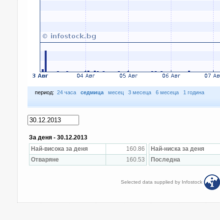
период:
24 часа
седмица
месец
3 месеца
6 месеца
1 година
За деня - 30.12.2013
Най-висока за деня
160.86
Най-ниска за деня
Отваряне
160.53
Последна
Selected data supplied by Infostock