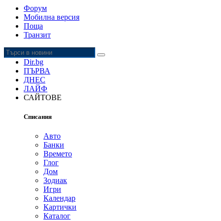
Форум
Мобилна версия
Поща
Транзит
Dir.bg
ПЪРВА
ДНЕС
ЛАЙФ
САЙТОВЕ
Списания
Авто
Банки
Времето
Глог
Дoм
Зодиак
Игри
Календар
Картички
Каталог