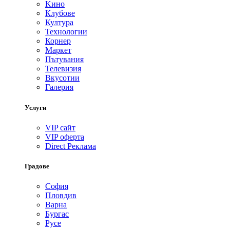
Kино
Клубове
Култура
Технологии
Корнер
Маркет
Пътувания
Телевизия
Вкусотии
Галерия
Услуги
VIP сайт
VIP оферта
Direct Реклама
Градове
София
Пловдив
Варна
Бургас
Русе